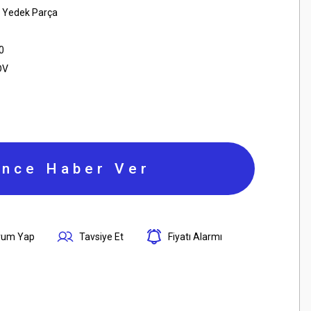
 Yedek Parça
0
DV
ince Haber Ver
rum Yap
Tavsiye Et
Fiyatı Alarmı