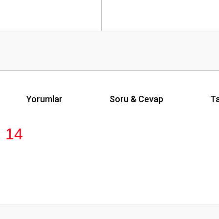
Yorumlar
Soru & Cevap
Ta
 14
Ürün hakkında henüz soru sorulmamış.
Bu ürüne ilk yorumu siz yapın!