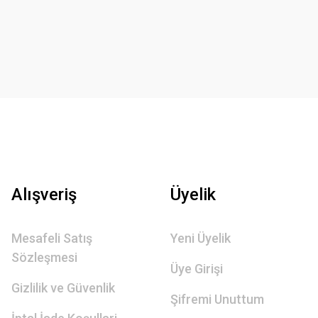
Alışveriş
Üyelik
Mesafeli Satış
Yeni Üyelik
Sözleşmesi
Üye Girişi
Gizlilik ve Güvenlik
Şifremi Unuttum