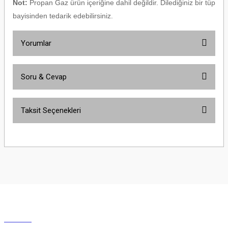
Not:
Propan Gaz ürün içeriğine dahil değildir. Dilediğiniz bir tüp
bayisinden tedarik edebilirsiniz.
Yorumlar
Soru & Cevap
Bu ürüne ilk yorumu siz yapın!
Taksit Seçenekleri
Yorum Yaz
Ürün hakkında henüz soru sorulmamış.
Soru Sor