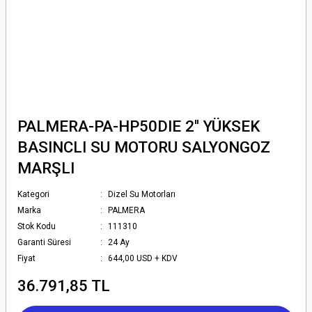
PALMERA-PA-HP50DIE 2'' YÜKSEK
BASINCLI SU MOTORU SALYONGOZ
MARŞLI
Kategori
Dizel Su Motorları
Marka
PALMERA
Stok Kodu
111310
Garanti Süresi
24 Ay
Fiyat
644,00 USD + KDV
36.791,85 TL