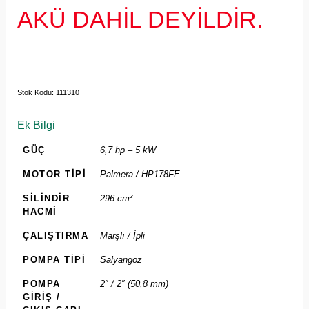
AKÜ DAHİL DEYİLDİR.
Stok Kodu:
111310
Ek Bilgi
GÜÇ
6,7 hp – 5 kW
MOTOR TİPİ
Palmera / HP178FE
SİLİNDİR
296 cm³
HACMİ
ÇALIŞTIRMA
Marşlı / İpli
POMPA TİPİ
Salyangoz
POMPA
2″ / 2″ (50,8 mm)
GİRİŞ /