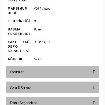
ÇIKIŞ ÇAPI
MAKSİMUM
466 lt / dak.
DEBİ
E.DERİNLİĞİ
8 m
BASMA
63 m
YÜKSEKLİĞİ
YAKIT / YAĞ
3,5 lt / 1,1 lt
DEPO
KAPASİTESİ
AĞIRLIK
52 kg
Yorumlar
Soru & Cevap
Bu ürüne ilk yorumu siz yapın!
Taksit Seçenekleri
Yorum Yaz