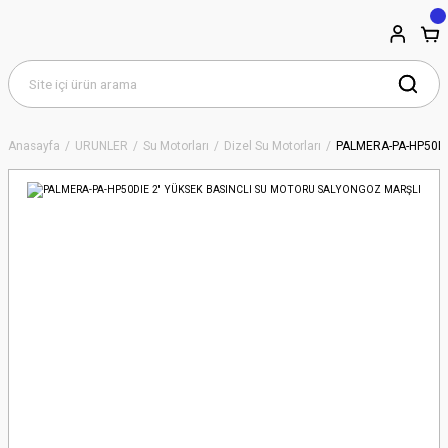
Anasayfa
ÜRÜNLER
Su Motorları
Dizel Su Motorları
PALMERA-PA-HP50DI