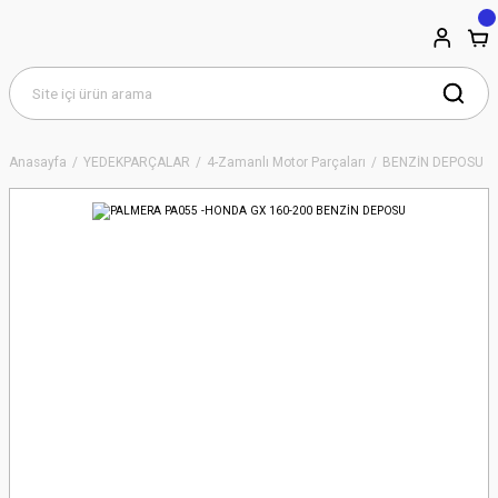
Anasayfa
YEDEKPARÇALAR
4-Zamanlı Motor Parçaları
BENZİN DEPOSU