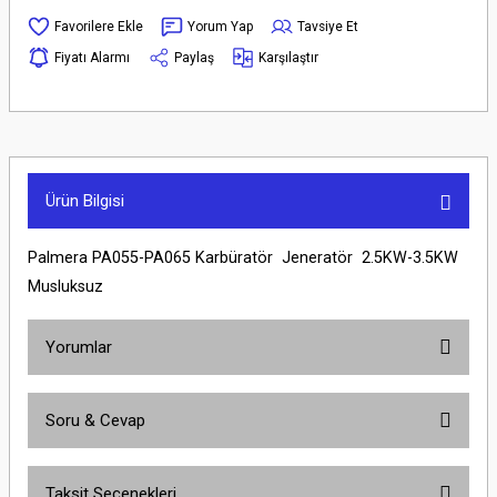
Yorum Yap
Tavsiye Et
Fiyatı Alarmı
Paylaş
Karşılaştır
Ürün Bilgisi
Palmera PA055-PA065 Karbüratör Jeneratör 2.5KW-3.5KW
Musluksuz
Yorumlar
Soru & Cevap
Bu ürüne ilk yorumu siz yapın!
Taksit Seçenekleri