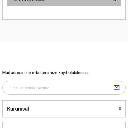
Yorum Yaz
Ürün hakkında henüz soru sorulmamış.
Soru Sor
Mail adresinizle e-bültenimize kayıt olabilirsiniz.
Kurumsal