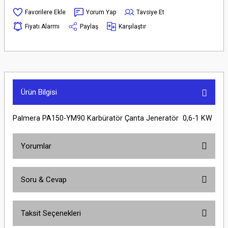
Yorum Yap
Tavsiye Et
Fiyatı Alarmı
Paylaş
Karşılaştır
Ürün Bilgisi
Palmera PA150-YM90 Karbüratör Çanta Jeneratör 0,6-1 KW
Yorumlar
Soru & Cevap
Bu ürüne ilk yorumu siz yapın!
Taksit Seçenekleri
Yorum Yaz
Ürün hakkında henüz soru sorulmamış.