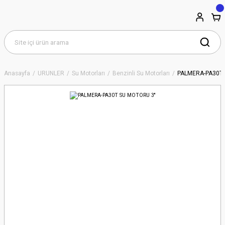
Anasayfa
ÜRÜNLER
Su Motorları
Benzinli Su Motorları
PALMERA-PA30T 