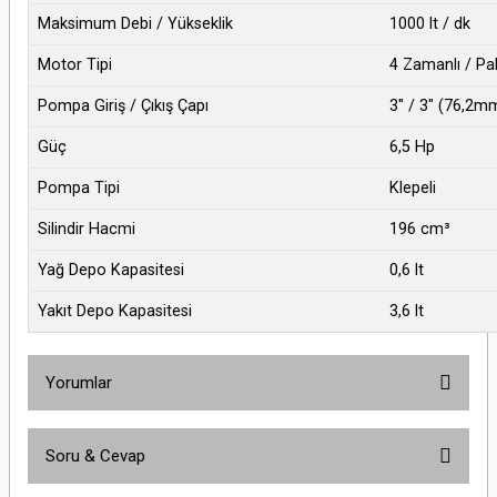
Maksimum Debi / Yükseklik
1000 lt / dk
Motor Tipi
4 Zamanlı / P
Pompa Giriş / Çıkış Çapı
3" / 3" (76,2m
Güç
6,5 Hp
Pompa Tipi
Klepeli
Silindir Hacmi
196 cm³
Yağ Depo Kapasitesi
0,6 lt
Yakıt Depo Kapasitesi
3,6 lt
Yorumlar
Soru & Cevap
Bu ürüne ilk yorumu siz yapın!