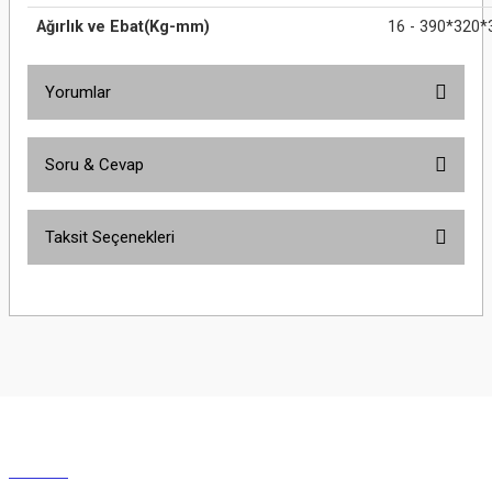
Ağırlık ve Ebat(Kg-mm)
16 - 390*320*
Yorumlar
Soru & Cevap
Bu ürüne ilk yorumu siz yapın!
Taksit Seçenekleri
Yorum Yaz
Ürün hakkında henüz soru sorulmamış.
Soru Sor