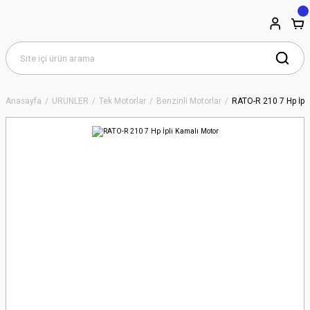
Anasayfa
ÜRÜNLER
Tek Motorlar
Benzinli Motorlar
RATO-R 210 7 Hp İpl