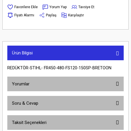
Yorum Yap
Tavsiye Et
Fiyatı Alarmı
Paylaş
Karşılaştır
Ürün Bilgisi
REDÜKTÖR-STIHL- FR450-480-FS120-150SP-BRETOON
Yorumlar
Soru & Cevap
Bu ürüne ilk yorumu siz yapın!
Taksit Seçenekleri
Yorum Yaz
Ürün hakkında henüz soru sorulmamış.