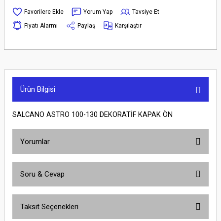
Yorum Yap
Tavsiye Et
Fiyatı Alarmı
Paylaş
Karşılaştır
Ürün Bilgisi
SALCANO ASTRO 100-130 DEKORATİF KAPAK ÖN
Yorumlar
Soru & Cevap
Bu ürüne ilk yorumu siz yapın!
Taksit Seçenekleri
Yorum Yaz
Ürün hakkında henüz soru sorulmamış.