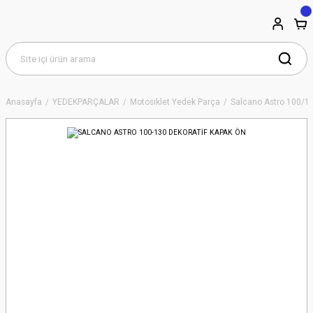
Anasayfa
YEDEKPARÇALAR
Motosiklet Yedek Parça
Salcano Astro 100/1