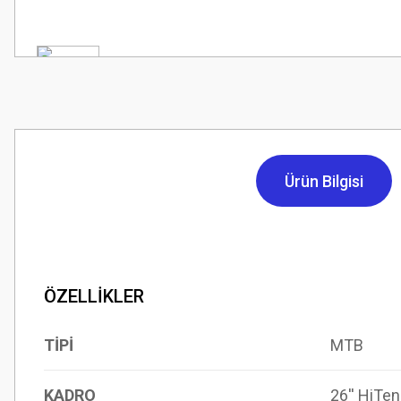
Ürün Bilgisi
ÖZELLİKLER
TİPİ
MTB
KADRO
26'' HiTe