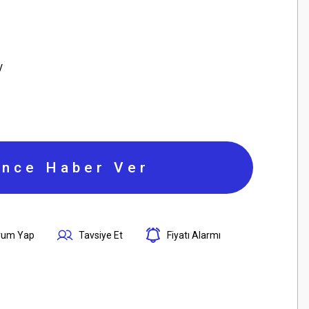
V
ince Haber Ver
rum Yap
Tavsiye Et
Fiyatı Alarmı