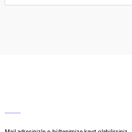
Mail adresinizle e-bültenimize kayıt olabilirsiniz.