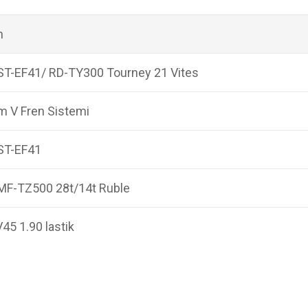
n
T-EF41/ RD-TY300 Tourney 21 Vites
 V Fren Sistemi
ST-EF41
MF-TZ500 28t/14t Ruble
5 1.90 lastik