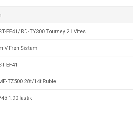
n
T-EF41/ RD-TY300 Tourney 21 Vites
 V Fren Sistemi
ST-EF41
MF-TZ500 28t/14t Ruble
5 1.90 lastik