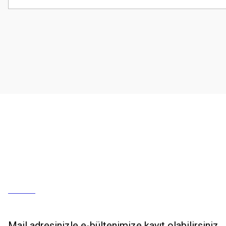
Mail adresinizle e-bültenimize kayıt olabilirsiniz.