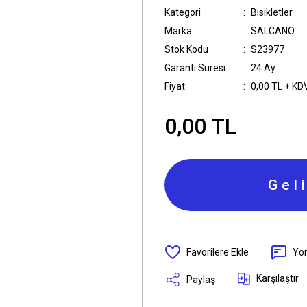
Kategori
Bisikletler
Marka
SALCANO
Stok Kodu
S23977
Garanti Süresi
24 Ay
Fiyat
0,00 TL + KD
0,00 TL
Gel
Yo
Karşılaştır
Paylaş