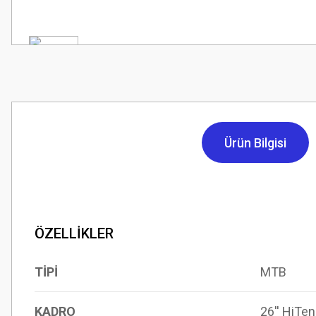
Ürün Bilgisi
ÖZELLİKLER
TİPİ
MTB
KADRO
26'' HiTe