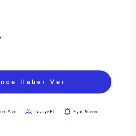
V
ince Haber Ver
rum Yap
Tavsiye Et
Fiyatı Alarmı