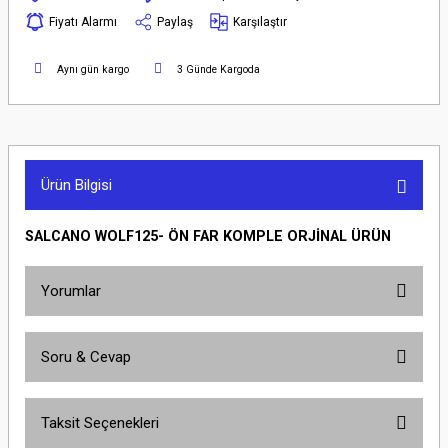
Fiyatı Alarmı
Paylaş
Karşılaştır
Aynı gün kargo
3 Günde Kargoda
Ürün Bilgisi
SALCANO WOLF125- ÖN FAR KOMPLE ORJİNAL ÜRÜN
Yorumlar
Soru & Cevap
Bu ürüne ilk yorumu siz yapın!
Taksit Seçenekleri
Yorum Yaz
Ürün hakkında henüz soru sorulmamış.