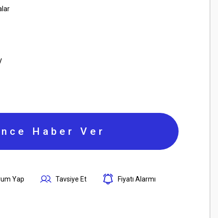
alar
V
ince Haber Ver
rum Yap
Tavsiye Et
Fiyatı Alarmı