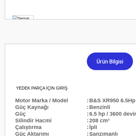
Ürün Bilgisi
YEDEK PARÇA İÇİN GİRİŞ
Motor Marka / Model
:
B&S XR950 6.5Hp
Güç Kaynağı
:
Benzinli
Güç
:
6.5 hp / 3600 devi
Silindir Hacmi
:
208 cm³
Çalıştırma
:
İpli
Güç Aktarımı
:
Şanzımanlı