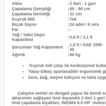
Vites
:
2 ileri - 1 geri
Çapalama Genişliği
:
60 - 90 cm
Çapalama Derinliği
:
31 cm
Kuyruk Mili
:
Tek
Bıçak Sayısı
:
24 adet / 6 sıra
Far
:
-
Yağ / Yakıt Depo
:
0,6 lt / 3,1 lt
Kapasitesi
1,5 lt / SAE 15W-
Şanzıman Yağ Kapasitesi
:
40
Ağırlık
:
80 kg
Kuyruk mili çılışı ile konksiyonel kull
Yatay-Dikey ayarlanabilir ergonomik g
Sera, bağ, meyve bahçesi ve tarla uygu
Çalışma verimi ve dengeli yapısı ile kendi sını
aktarımını sağlayan özel dayanıklı 2 ileri 1 g
imal çapalama bıçakları, WEIMA 6.5 HP motoru, t