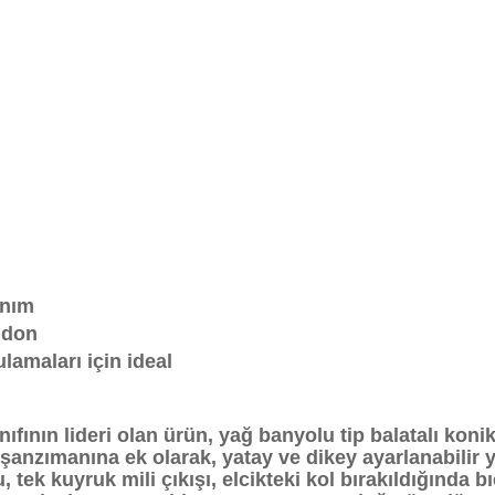
anım
idon
lamaları için ideal
fının lideri olan ürün, yağ banyolu tip balatalı konik
eri şanzımanına ek olarak, yatay ve dikey ayarlanabil
ek kuyruk mili çıkışı, elcikteki kol bırakıldığında bı