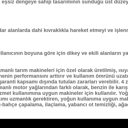
ile eşsiz dengeye sahip tasarımının sunduğu üst düze
ar alanlarda dahi kıvraklıkla hareket etmeyi ve işl
ullanıcının boyuna göre için dikey ve ekili alanların
manlı tarım makineleri için özel olarak üretilmiş, ısıy
nenin performansını arttırır ve kullanım ömrünü uzat
 garanti kapsamı dışında tutulan zararları verebilir. 
manlı motor yağlarından farklı olarak, benzin ile karış
met kullanımına uygun makineler için kullanılır. Yoğ
akımı uzmanlık gerektiren, yoğun kullanıma uygun maki
-bahçe çapalama, ilaçlama, yabancı ot temizliği, ağa