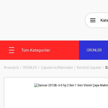
Tüm Kategoriler
ÜRÜNLER
Anasayfa
ÜRÜNLER
Çapalama Makinaları
Benzinli Çapalar
S