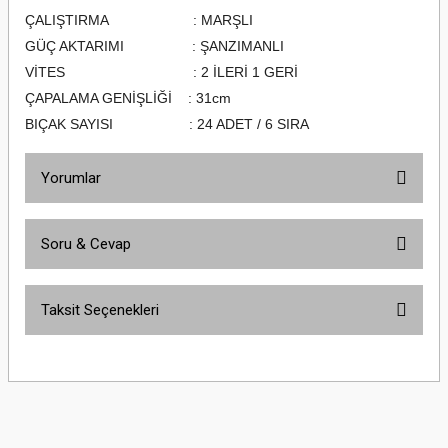
ÇALIŞTIRMA : MARŞLI
GÜÇ AKTARIMI : ŞANZIMANLI
VİTES : 2 İLERİ 1 GERİ
ÇAPALAMA GENİŞLİĞİ : 31cm
BIÇAK SAYISI : 24 ADET / 6 SIRA
Yorumlar
Soru & Cevap
Bu ürüne ilk yorumu siz yapın!
Taksit Seçenekleri
Yorum Yaz
Ürün hakkında henüz soru sorulmamış.
Soru Sor