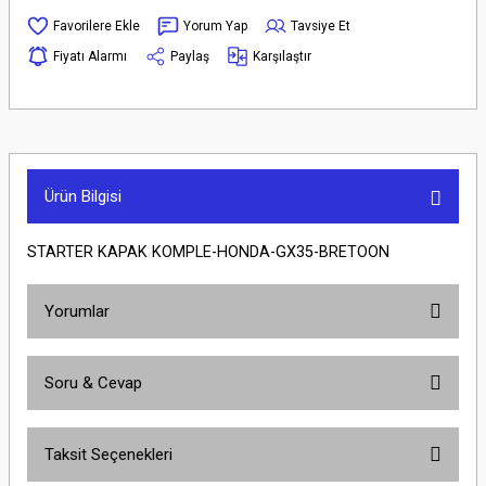
Yorum Yap
Tavsiye Et
Fiyatı Alarmı
Paylaş
Karşılaştır
Ürün Bilgisi
STARTER KAPAK KOMPLE-HONDA-GX35-BRETOON
Yorumlar
Soru & Cevap
Bu ürüne ilk yorumu siz yapın!
Taksit Seçenekleri
Yorum Yaz
Ürün hakkında henüz soru sorulmamış.