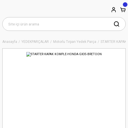
Anasayfa
YEDEKPARÇALAR
Motorlu Tırpan Yedek Parça
STARTER KAPAK