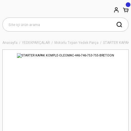
Anasayfa
YEDEKPARÇALAR
Motorlu Tırpan Yedek Parça
STARTER KAPAK