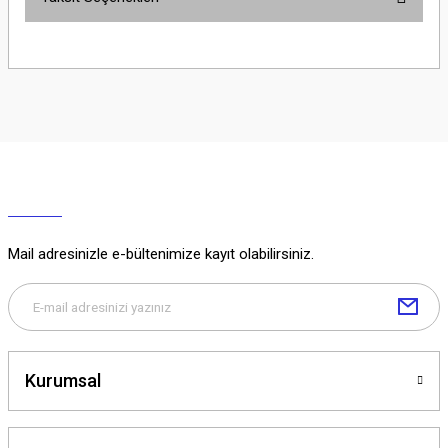
Yorum Yaz
Ürün hakkında henüz soru sorulmamış.
Soru Sor
Mail adresinizle e-bültenimize kayıt olabilirsiniz.
Kurumsal