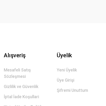
Alışveriş
Üyelik
Mesafeli Satış
Yeni Üyelik
Sözleşmesi
Üye Girişi
Gizlilik ve Güvenlik
Şifremi Unuttum
İptal İade Koşullari