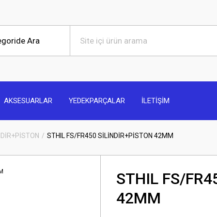
AKSESUARLAR
YEDEKPARÇALAR
İLETİŞİM
NDİR+PİSTON
STHIL FS/FR450 SİLİNDİR+PİSTON 42MM
STHIL FS/FR4
42MM