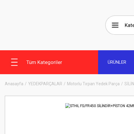
Tüm Kategoriler
ÜRÜNLER
Anasayfa
YEDEKPARÇALAR
Motorlu Tırpan Yedek Parça
SİLİ