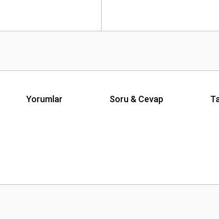
Yorumlar
Soru & Cevap
Ta
Ürün hakkında henüz soru sorulmamış.
Bu ürüne ilk yorumu siz yapın!