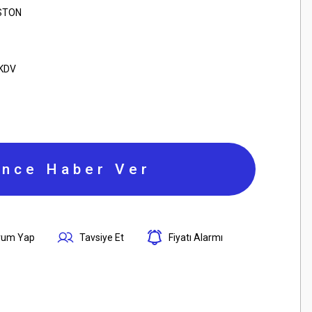
İSTON
 KDV
ince Haber Ver
rum Yap
Tavsiye Et
Fiyatı Alarmı