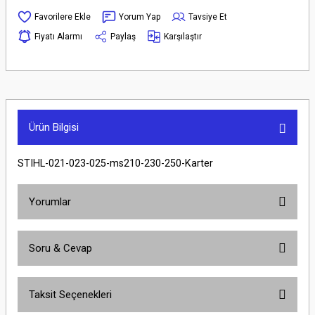
Yorum Yap
Tavsiye Et
Fiyatı Alarmı
Paylaş
Karşılaştır
Ürün Bilgisi
STIHL-021-023-025-ms210-230-250-Karter
Yorumlar
Soru & Cevap
Bu ürüne ilk yorumu siz yapın!
Taksit Seçenekleri
Yorum Yaz
Ürün hakkında henüz soru sorulmamış.