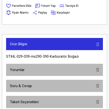
Yorum Yap
Tavsiye Et
Fiyatı Alarmı
Paylaş
Karşılaştır
Ürün Bilgisi
STIHL-029-039-ms290-390-Karbüratör Boğazı
Yorumlar
Soru & Cevap
Bu ürüne ilk yorumu siz yapın!
Taksit Seçenekleri
Yorum Yaz
Ürün hakkında henüz soru sorulmamış.