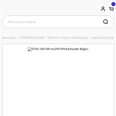
Anasayfa
YEDEKPARÇALAR
Motorlu Testere Yedekparça
Karbüratör Boğaz