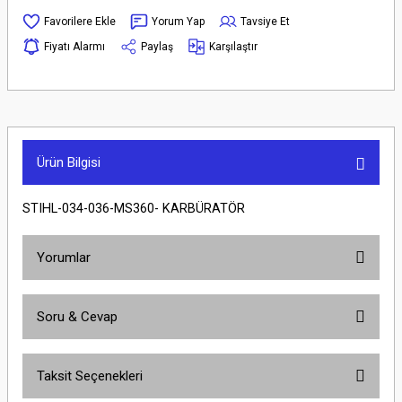
Yorum Yap
Tavsiye Et
Fiyatı Alarmı
Paylaş
Karşılaştır
Ürün Bilgisi
STIHL-034-036-MS360- KARBÜRATÖR
Yorumlar
Soru & Cevap
Bu ürüne ilk yorumu siz yapın!
Taksit Seçenekleri
Yorum Yaz
Ürün hakkında henüz soru sorulmamış.