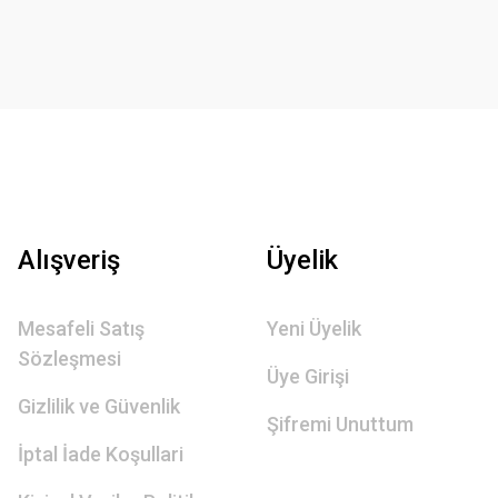
Alışveriş
Üyelik
Mesafeli Satış
Yeni Üyelik
Sözleşmesi
Üye Girişi
Gizlilik ve Güvenlik
Şifremi Unuttum
İptal İade Koşullari