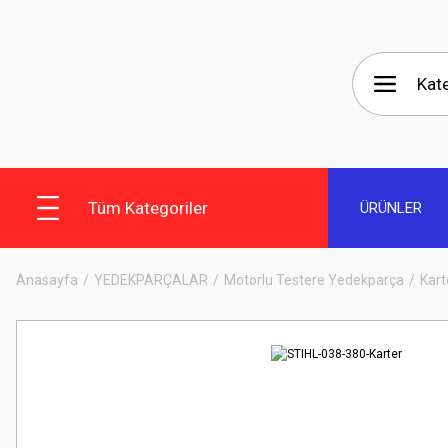
Tüm Kategoriler
ÜRÜNLER
Anasayfa
YEDEKPARÇALAR
Motorlu Testere Yedekparça
Kart