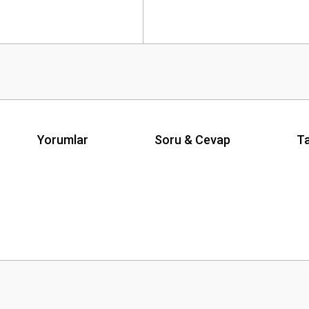
Yorumlar
Soru & Cevap
Ta
Ürün hakkında henüz soru sorulmamış.
Bu ürüne ilk yorumu siz yapın!