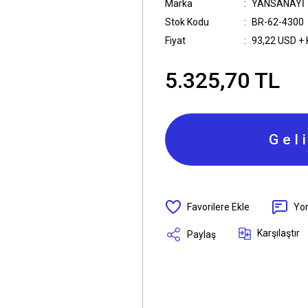
Marka
YANSANAYİ
Stok Kodu
BR-62-4300
Fiyat
93,22 USD +
5.325,70 TL
Gel
Yo
Karşılaştır
Paylaş