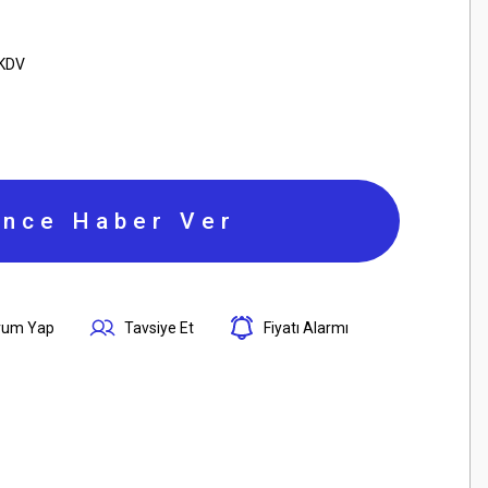
 KDV
ince Haber Ver
rum Yap
Tavsiye Et
Fiyatı Alarmı