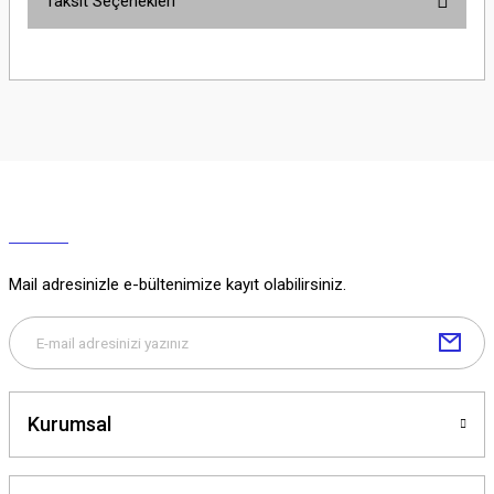
Taksit Seçenekleri
Yorum Yaz
Ürün hakkında henüz soru sorulmamış.
Soru Sor
Mail adresinizle e-bültenimize kayıt olabilirsiniz.
Kurumsal