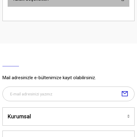
Yorum Yaz
Ürün hakkında henüz soru sorulmamış.
Soru Sor
Mail adresinizle e-bültenimize kayıt olabilirsiniz.
Kurumsal