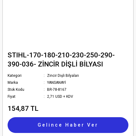
STIHL-170-180-210-230-250-290-
390-036- ZİNCİR DİŞLİ BİLYASI
Kategori
Zincir Dişli Bilyaları
Marka
YANSANAYİ
Stok Kodu
BR-78-8167
Fiyat
2,71 USD + KDV
154,87 TL
Gelince Haber Ver