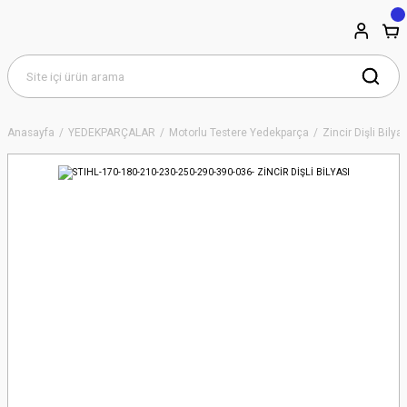
Anasayfa
YEDEKPARÇALAR
Motorlu Testere Yedekparça
Zincir Dişli Bilyal