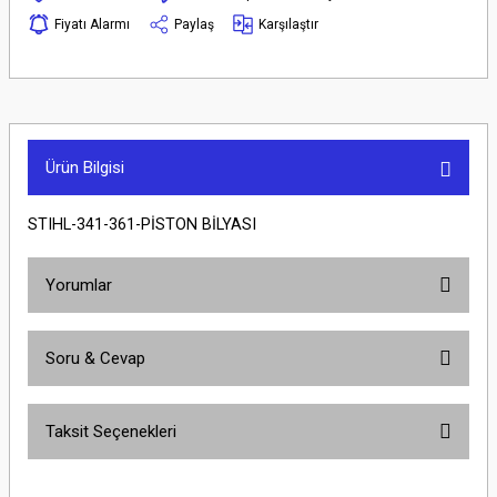
Fiyatı Alarmı
Paylaş
Karşılaştır
Ürün Bilgisi
STIHL-341-361-PİSTON BİLYASI
Yorumlar
Soru & Cevap
Bu ürüne ilk yorumu siz yapın!
Taksit Seçenekleri
Yorum Yaz
Ürün hakkında henüz soru sorulmamış.