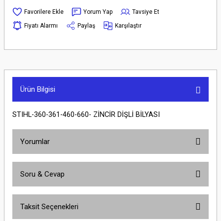
Yorum Yap
Tavsiye Et
Fiyatı Alarmı
Paylaş
Karşılaştır
Ürün Bilgisi
STIHL-360-361-460-660- ZİNCİR DİŞLİ BİLYASI
Yorumlar
Soru & Cevap
Bu ürüne ilk yorumu siz yapın!
Taksit Seçenekleri
Yorum Yaz
Ürün hakkında henüz soru sorulmamış.