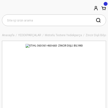
Anasayfa
YEDEKPARÇALAR
Motorlu Testere Yedekparça
Zincir Dişli Bilyal