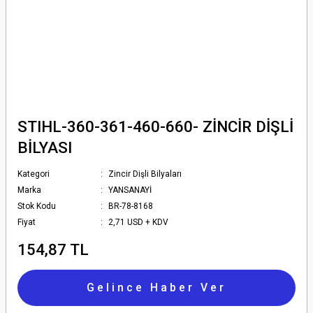
STIHL-360-361-460-660- ZİNCİR DİŞLİ
BİLYASI
Kategori
Zincir Dişli Bilyaları
Marka
YANSANAYİ
Stok Kodu
BR-78-8168
Fiyat
2,71 USD + KDV
154,87 TL
Gelince Haber Ver