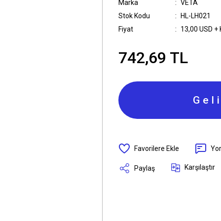
Marka
VETA
Stok Kodu
HL-LH021
Fiyat
13,00 USD +
742,69 TL
Gel
Yo
Karşılaştır
Paylaş