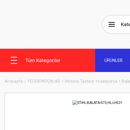
Tüm Kategoriler
ÜRÜNLER
Anasayfa
YEDEKPARÇALAR
Motorlu Testere Yedekparça
Bala