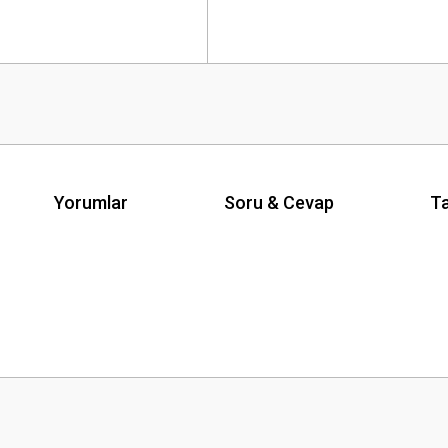
Yorumlar
Soru & Cevap
Ta
Ürün hakkında henüz soru sorulmamış.
Bu ürüne ilk yorumu siz yapın!