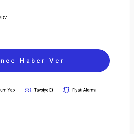
 KDV
ince Haber Ver
rum Yap
Tavsiye Et
Fiyatı Alarmı