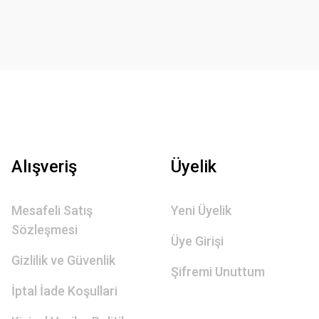
Alışveriş
Üyelik
Mesafeli Satış
Yeni Üyelik
Sözleşmesi
Üye Girişi
Gizlilik ve Güvenlik
Şifremi Unuttum
İptal İade Koşullari