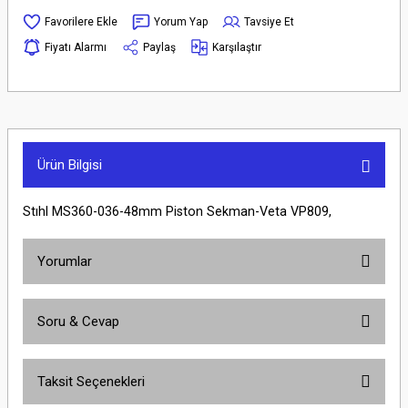
Yorum Yap
Tavsiye Et
Fiyatı Alarmı
Paylaş
Karşılaştır
Ürün Bilgisi
Stıhl MS360-036-48mm Piston Sekman-Veta VP809,
Yorumlar
Soru & Cevap
Bu ürüne ilk yorumu siz yapın!
Taksit Seçenekleri
Yorum Yaz
Ürün hakkında henüz soru sorulmamış.