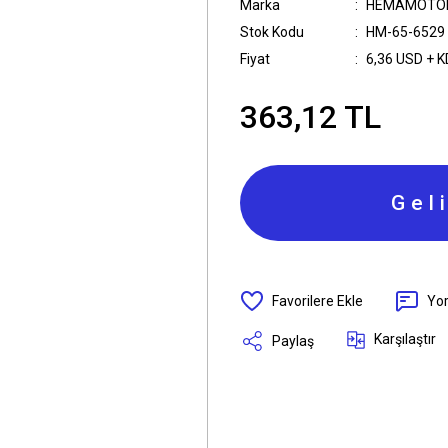
Marka
HEMAMOTO
Stok Kodu
HM-65-6529
Fiyat
6,36 USD + 
363,12 TL
Gel
Yo
Karşılaştır
Paylaş