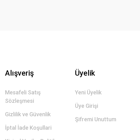
Alışveriş
Üyelik
Mesafeli Satış
Yeni Üyelik
Sözleşmesi
Üye Girişi
Gizlilik ve Güvenlik
Şifremi Unuttum
İptal İade Koşullari