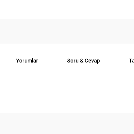
Yorumlar
Soru & Cevap
Ta
Ürün hakkında henüz soru sorulmamış.
Bu ürüne ilk yorumu siz yapın!