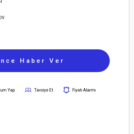
R
KDV
ince Haber Ver
rum Yap
Tavsiye Et
Fiyatı Alarmı