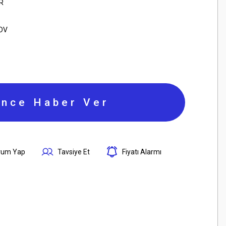
R
KDV
ince Haber Ver
rum Yap
Tavsiye Et
Fiyatı Alarmı