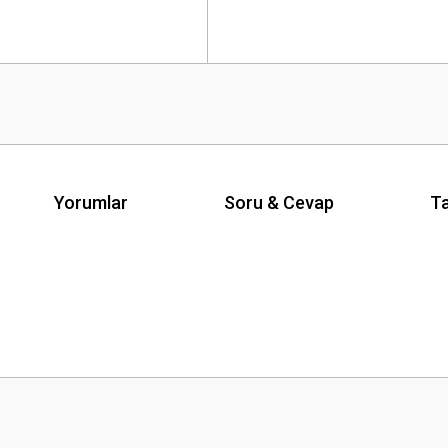
Yorumlar
Soru & Cevap
Ta
Ürün hakkında henüz soru sorulmamış.
Bu ürüne ilk yorumu siz yapın!