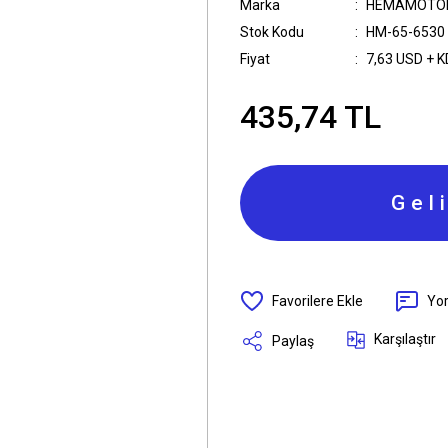
Marka
HEMAMOTO
Stok Kodu
HM-65-6530
Fiyat
7,63 USD + 
435,74 TL
Gel
Yo
Karşılaştır
Paylaş