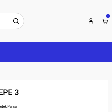
EPE 3
edek Parça