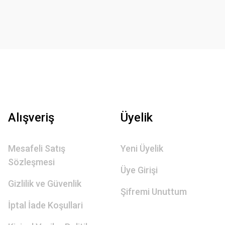
Alışveriş
Üyelik
Mesafeli Satış
Yeni Üyelik
Sözleşmesi
Üye Girişi
Gizlilik ve Güvenlik
Şifremi Unuttum
İptal İade Koşullari