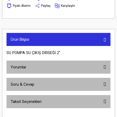
Fiyatı Alarmı
Paylaş
Karşılaştır
Ürün Bilgisi
SU POMPA SU ÇIKIŞ DİRSEĞİ 2''
Yorumlar
Soru & Cevap
Bu ürüne ilk yorumu siz yapın!
Taksit Seçenekleri
Yorum Yaz
Ürün hakkında henüz soru sorulmamış.