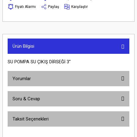
Fiyatı Alarmı
Paylaş
Karşılaştır
Ürün Bilgisi
SU POMPA SU ÇIKIŞ DİRSEĞİ 3''
Yorumlar
Soru & Cevap
Bu ürüne ilk yorumu siz yapın!
Taksit Seçenekleri
Yorum Yaz
Ürün hakkında henüz soru sorulmamış.