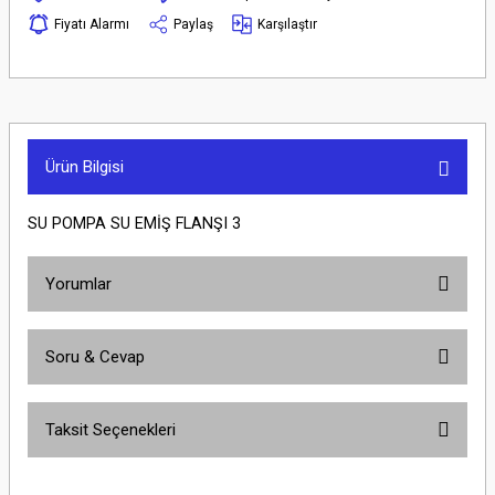
Fiyatı Alarmı
Paylaş
Karşılaştır
Ürün Bilgisi
SU POMPA SU EMİŞ FLANŞI 3
Yorumlar
Soru & Cevap
Bu ürüne ilk yorumu siz yapın!
Taksit Seçenekleri
Yorum Yaz
Ürün hakkında henüz soru sorulmamış.