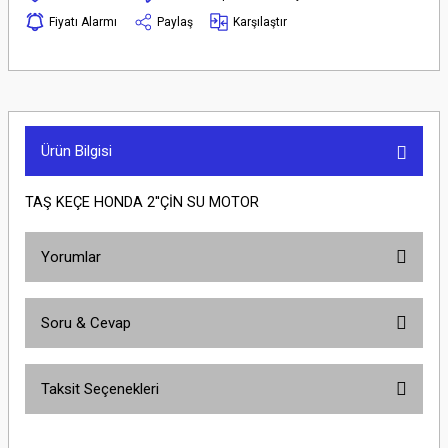
Fiyatı Alarmı
Paylaş
Karşılaştır
Ürün Bilgisi
TAŞ KEÇE HONDA 2''ÇİN SU MOTOR
Yorumlar
Soru & Cevap
Bu ürüne ilk yorumu siz yapın!
Taksit Seçenekleri
Yorum Yaz
Ürün hakkında henüz soru sorulmamış.