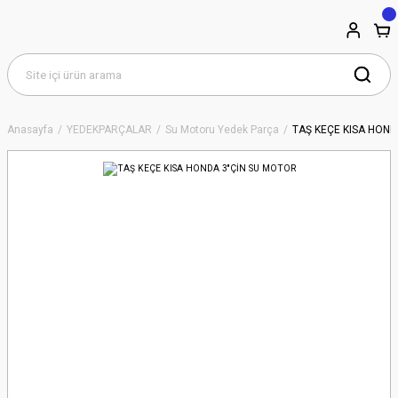
Anasayfa
YEDEKPARÇALAR
Su Motoru Yedek Parça
TAŞ KEÇE KISA HOND