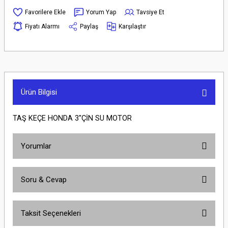
Yorum Yap
Tavsiye Et
Fiyatı Alarmı
Paylaş
Karşılaştır
Ürün Bilgisi
TAŞ KEÇE HONDA 3''ÇİN SU MOTOR
Yorumlar
Soru & Cevap
Bu ürüne ilk yorumu siz yapın!
Taksit Seçenekleri
Yorum Yaz
Ürün hakkında henüz soru sorulmamış.