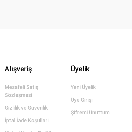
Alışveriş
Üyelik
Mesafeli Satış
Yeni Üyelik
Sözleşmesi
Üye Girişi
Gizlilik ve Güvenlik
Şifremi Unuttum
İptal İade Koşullari