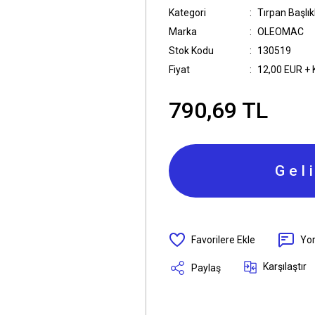
Kategori
Tırpan Başlık
Marka
OLEOMAC
Stok Kodu
130519
Fiyat
12,00 EUR +
790,69 TL
Gel
Yo
Karşılaştır
Paylaş