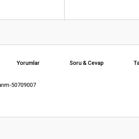
Yorumlar
Soru & Cevap
Ta
arım-50709007
Ürün hakkında henüz soru sorulmamış.
Bu ürüne ilk yorumu siz yapın!