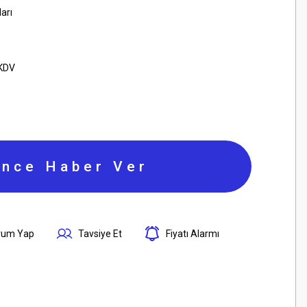
ları
 KDV
ince Haber Ver
rum Yap
Tavsiye Et
Fiyatı Alarmı