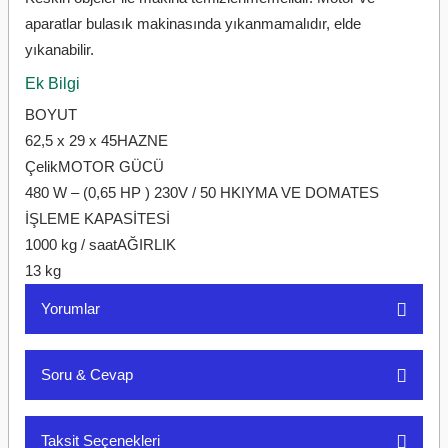
aparatlar bulasık makinasında yıkanmamalıdır, elde
yıkanabilir.
Ek Bilgi
BOYUT
62,5 x 29 x 45HAZNE
ÇelikMOTOR GÜCÜ
480 W – (0,65 HP ) 230V / 50 HKIYMA VE DOMATES
İŞLEME KAPASİTESİ
1000 kg / saatAĞIRLIK
13 kg
Yorumlar
Soru & Cevap
Bu ürüne ilk yorumu siz yapın!
Taksit Seçenekleri