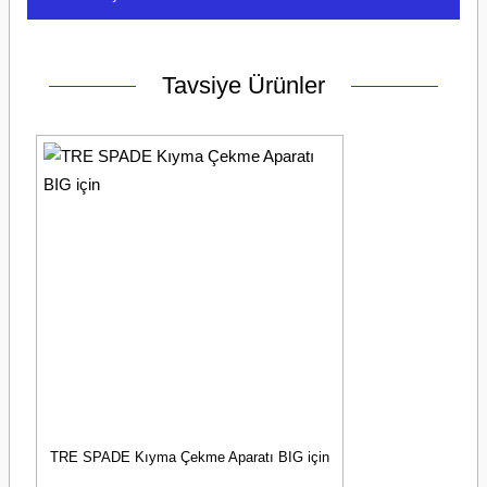
Yorum Yaz
Ürün hakkında henüz soru sorulmamış.
Tavsiye Ürünler
Soru Sor
TRE SPADE Kıyma Çekme Aparatı BIG için