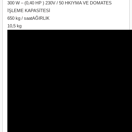
300 W – (0,40 HP ) 230V / 50 HKIYMA VE DOMATES
İŞLEME KAPASİTESİ
650 kg / saatAĞIRLIK
10,5 kg