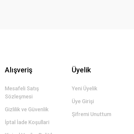
Alışveriş
Üyelik
Mesafeli Satış
Yeni Üyelik
Sözleşmesi
Üye Girişi
Gizlilik ve Güvenlik
Şifremi Unuttum
İptal İade Koşullari