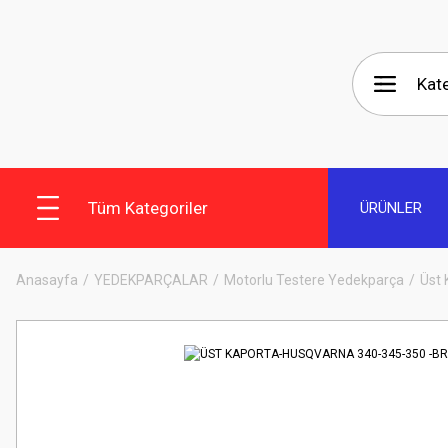
Tüm Kategoriler
ÜRÜNLER
Anasayfa
YEDEKPARÇALAR
Motorlu Testere Yedekparça
Üst 