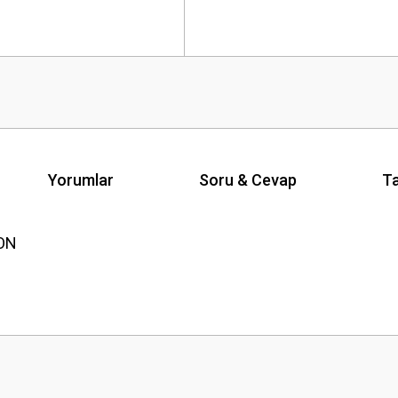
Yorumlar
Soru & Cevap
Ta
ON
Ürün hakkında henüz soru sorulmamış.
Bu ürüne ilk yorumu siz yapın!