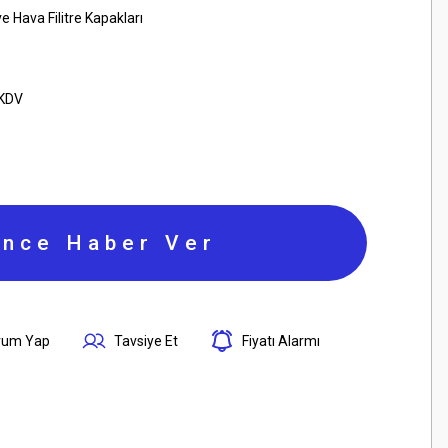
e Hava Filitre Kapakları
 KDV
ince Haber Ver
rum Yap
Tavsiye Et
Fiyatı Alarmı