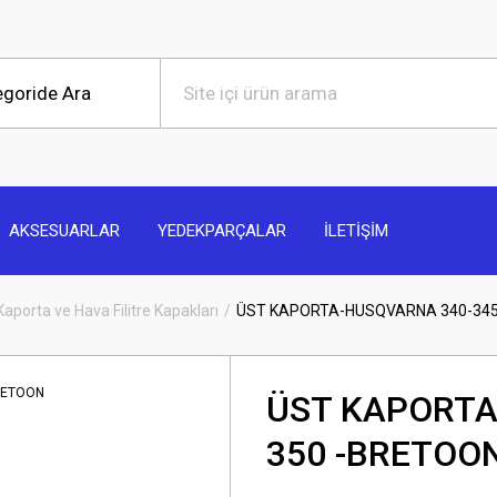
AKSESUARLAR
YEDEKPARÇALAR
İLETİŞİM
Kaporta ve Hava Filitre Kapakları
ÜST KAPORTA-HUSQVARNA 340-345
ÜST KAPORTA
350 -BRETOO