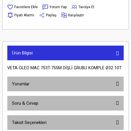
Yorum Yap
Tavsiye Et
Fiyatı Alarmı
Paylaş
Karşılaştır
Ürün Bilgisi
VETA-OLEO MAC 753T-755M DİŞLİ GRUBU KOMPLE Ø32 10T
Yorumlar
Soru & Cevap
Bu ürüne ilk yorumu siz yapın!
Taksit Seçenekleri
Yorum Yaz
Ürün hakkında henüz soru sorulmamış.