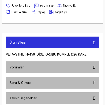
Yorum Yap
Tavsiye Et
Fiyatı Alarmı
Paylaş
Karşılaştır
Ürün Bilgisi
VETA-STHIL-FR450 DİŞLİ GRUBU KOMPLE Ø26 KARE
Yorumlar
Soru & Cevap
Bu ürüne ilk yorumu siz yapın!
Taksit Seçenekleri
Yorum Yaz
Ürün hakkında henüz soru sorulmamış.