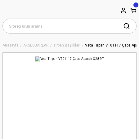
Anasayfa
AKSESUARLAR
Tırpan Başlıkları
Veta Tırpan VT01117 Çapa Apar