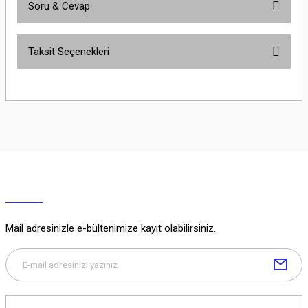
Soru & Cevap
Bu ürüne ilk yorumu siz yapın!
Taksit Seçenekleri
Yorum Yaz
Ürün hakkında henüz soru sorulmamış.
Soru Sor
Mail adresinizle e-bültenimize kayıt olabilirsiniz.