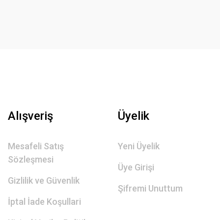
Alışveriş
Üyelik
Mesafeli Satış
Yeni Üyelik
Sözleşmesi
Üye Girişi
Gizlilik ve Güvenlik
Şifremi Unuttum
İptal İade Koşullari