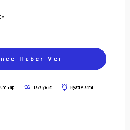
KDV
ince Haber Ver
rum Yap
Tavsiye Et
Fiyatı Alarmı