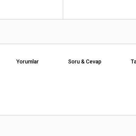
Yorumlar
Soru & Cevap
Ta
Ürün hakkında henüz soru sorulmamış.
Bu ürüne ilk yorumu siz yapın!