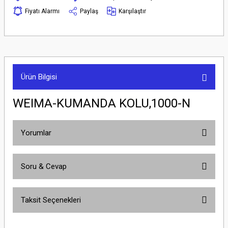
Fiyatı Alarmı
Paylaş
Karşılaştır
Ürün Bilgisi
WEIMA-KUMANDA KOLU,1000-N
Yorumlar
Soru & Cevap
Bu ürüne ilk yorumu siz yapın!
Taksit Seçenekleri
Yorum Yaz
Ürün hakkında henüz soru sorulmamış.