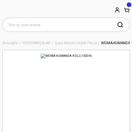
Anasayfa
YEDEKPARÇALAR
Çapa Motoru Yedek Parça
WEIMA-KUMANDA K