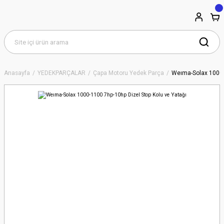
Anasayfa
YEDEKPARÇALAR
Çapa Motoru Yedek Parça
Weıma-Solax 1000-1