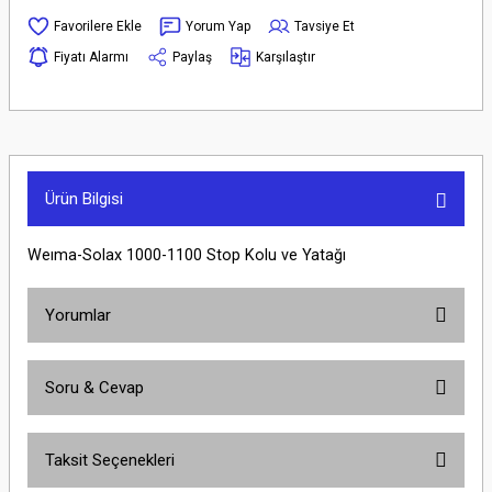
Yorum Yap
Tavsiye Et
Fiyatı Alarmı
Paylaş
Karşılaştır
Ürün Bilgisi
Weıma-Solax 1000-1100 Stop Kolu ve Yatağı
Yorumlar
Soru & Cevap
Bu ürüne ilk yorumu siz yapın!
Taksit Seçenekleri
Yorum Yaz
Ürün hakkında henüz soru sorulmamış.