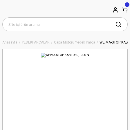
Anasayfa
YEDEKPARÇALAR
Çapa Motoru Yedek Parça
WEIMA-STOP KABL