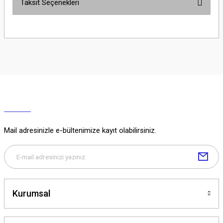
Taksit Seçenekleri
Yorum Yaz
Ürün hakkında henüz soru sorulmamış.
Soru Sor
Mail adresinizle e-bültenimize kayıt olabilirsiniz.
Kurumsal