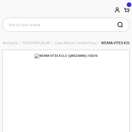
Anasayfa
YEDEKPARÇALAR
Çapa Motoru Yedek Parça
WEIMA-VİTES KOLU