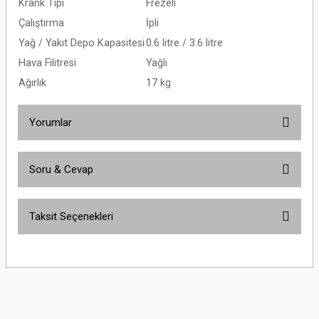
Krank Tipi
Frezeli
Çalıştırma
İpli
Yağ / Yakıt Depo Kapasitesi
0.6 litre / 3.6 litre
Hava Filitresi
Yağlı
Ağırlık
17 kg
Yorumlar
Soru & Cevap
Bu ürüne ilk yorumu siz yapın!
Taksit Seçenekleri
Yorum Yaz
Ürün hakkında henüz soru sorulmamış.
Soru Sor