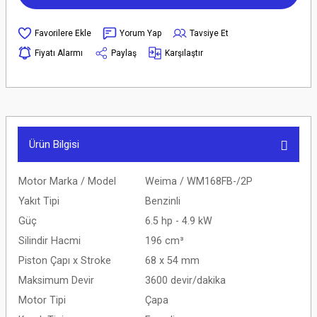
Yorum Yap
Tavsiye Et
Fiyatı Alarmı
Paylaş
Karşılaştır
Ürün Bilgisi
Motor Marka / Model
Weima / WM168FB-/2P
Yakıt Tipi
Benzinli
Güç
6.5 hp - 4.9 kW
Silindir Hacmi
196 cm³
Piston Çapı x Stroke
68 x 54 mm
Maksimum Devir
3600 devir/dakika
Motor Tipi
Çapa