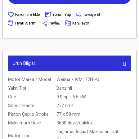
Yorum Yap
Tavsiye Et
Fiyatı Alarmı
Paylaş
Karşılaştır
Ürün Bilgisi
Motor Marka / Model
Weima / WM177FE-Q
Yakıt Tipi
Benzinli
Güç
9.0 hp - 6.5 kW
Silindir Hacmi
277 cm³
Piston Çapı x Stroke
77 x 58 mm
Maksimum Devir
3600 devir/dakika
İlaçlama, İnşaat Makinaları, Dal
Motor Tipi