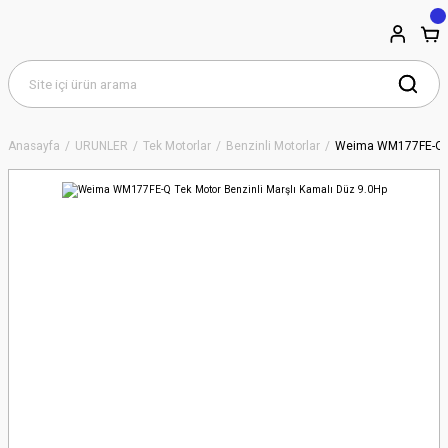
Anasayfa
ÜRÜNLER
Tek Motorlar
Benzinli Motorlar
Weima WM177FE-Q Te