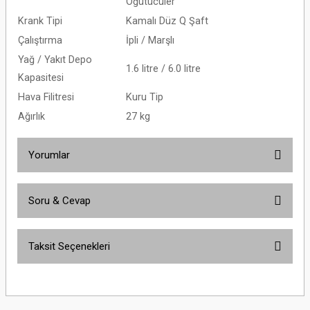
Öğütücüler
Krank Tipi
Kamalı Düz Q Şaft
Çalıştırma
İpli / Marşlı
Yağ / Yakıt Depo
1.6 litre / 6.0 litre
Kapasitesi
Hava Filitresi
Kuru Tip
Ağırlık
27 kg
Yorumlar
Soru & Cevap
Bu ürüne ilk yorumu siz yapın!
Taksit Seçenekleri
Yorum Yaz
Ürün hakkında henüz soru sorulmamış.
Soru Sor