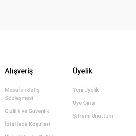
Alışveriş
Üyelik
Mesafeli Satış
Yeni Üyelik
Sözleşmesi
Üye Girişi
Gizlilik ve Güvenlik
Şifremi Unuttum
İptal İade Koşullari