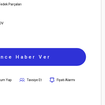
Yedek Parçaları
KDV
ince Haber Ver
rum Yap
Tavsiye Et
Fiyatı Alarmı