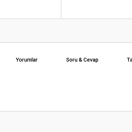
Yorumlar
Soru & Cevap
Ta
Ürün hakkında henüz soru sorulmamış.
Bu ürüne ilk yorumu siz yapın!